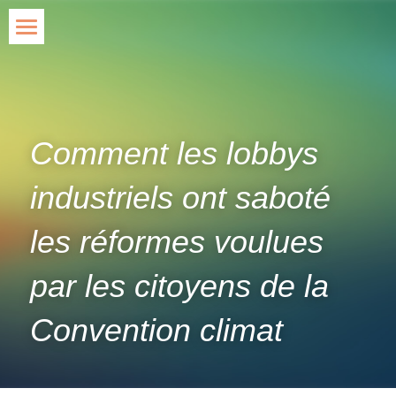
Accueil
Blog
Agir
Comment les lobbys 
Qui suis-je ?
industriels ont saboté 
Contact
les réformes voulues 
Rechercher
par les citoyens de la 
Convention climat