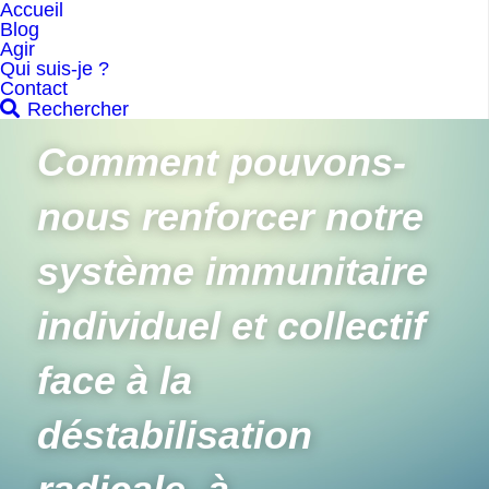
Accueil
Blog
Agir
Qui suis-je ?
Contact
Rechercher
Comment pouvons-
nous renforcer notre 
système immunitaire 
individuel et collectif 
face à la 
déstabilisation 