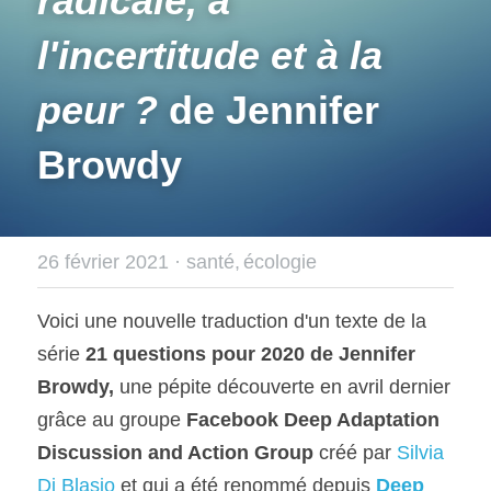
radicale, à 
l'incertitude et à la 
peur ?
de Jennifer 
Browdy
26 février 2021
·
santé,
écologie
Voici une nouvelle traduction d'un texte de la 
série 
21 questions pour 2020 de Jennifer 
Browdy, 
une pépite découverte en avril dernier 
grâce au groupe 
Facebook Deep Adaptation 
Discussion and Action Group
 créé par 
Silvia 
Di Blasio
 et qui a été renommé depuis 
Deep 