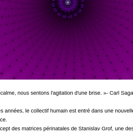
calme, nous sentons l'agitation d'une brise. »- Carl Sag
a police et le gouvernement, de l'architecture vernaculaire par les codes de construction, de la médecine populaire par les médicaments, de la profession de sage-femme par l'obstétrique, des communautés historiques par les lotissements génériques, du cercle de chant par le téléchargement de MP3, des contes populaires au coin du feu par les vidéos sur YouTube, du royaume de l'enfance par le régime scolaire, de la culture orale par la culture écrite, du savoir spécifique à un lieu par les formules universelles. Aucune de ces évolutions n'était un mal absolu. Pourtant, il est indéniable que même les personnes les plus riches sont aujourd'hui tourmentées par une pauvreté dévorante, et qu'il existe une tristesse face à cette perte non reconnue qu'aucune nouvelle distraction ne peut apaiser.
Si je devais choisir une date pour le passage du stade 1 au stade 2, ce serait 1917. Après trois années de sauvagerie à l'échelle industrielle pendant la Première Guerre mondiale, c'est à ce moment-là que s'est installé le sombre soupçon que la science, la raison, la technologie et leurs applications industrielles ne seraient peut-être pas la délivrance de l'humanité après tout. Certaines personnes ont commencé à voir que la civilisation était dans une impasse.
À l'époque, l'utérus était encore commode, mais la pression était de plus en plus forte. Je ne parle pas tant ici des limites écologiques de la croissance - comme je le soutiens dans mon livre Climate, si nous perdons nos derniers scrupules à détruire tout ce qui est beau et vivant, la terre peut s'adapter à notre expansion pendant longtemps. Je parle plutôt de ce sentiment de futilité, d'absurdité, d'absence d'issue qui a germé à peu près à cette époque dans le mouvement existentialiste. Nous étions en pleine croissance, mais nous n'allions nulle part. Au cours du siècle qui a suivi, ce sentiment s'est répandu au-delà de l'avant-garde culturelle pour engloutir la masse du monde développé. En fait, il accompagne le développement - dans les endroits qui sont encore "en développement" selon le modèle industriel, l'espoir anime encore les promesses du développement. Mais plus le développement avance, plus le vide de ses promesses devient évident. Il en résulte un effondrement du sens, de la signification et de l'identité qui s'intensifie à mesure que les moyens et les méthodes dont nous avons hérité nous font défaut.
La science et la technologie, la médecine moderne et la robotique, les sciences sociales et le gouvernement rationnel ne promettent plus le paradis. Ces promesses se morfondent dans le musée du futurisme des années 50. Aujourd'hui, leur meilleure offre consiste simplement à rendre la vie tolérable, à restaurer la normalité ou à atteindre la "durabilité".
C'est ce que pourrait penser un fœtus, alors que la pression s'exerce de toutes parts, sans issue apparente. Comment puis-je rendre cela un peu plus tolérable ? Il se déplace et se tortille, mais ne trouve aucun soulagement.
Je sais que je ne suis pas le seul parmi les personnes sensibles à la culture qui ont regardé le désespoir abject en face l'année dernière. Mais maintenant, je sens que les vents ont changé. Le navire continue d'avancer sous l'effet de sa vieille inertie, mais une nouvelle brise se lève.
Lorsque le col de l'utérus s'ouvre, les contractions ne diminuent pas, elles s'intensifient. Nous sommes au bord de convulsions sociales qui dépassent tout ce que nous avons vu en Amérique depuis 160 ans, et en Europe depuis 70 ans. (Dans d'autres endroits, ce processus est télescopé dans un laps de temps plus court et mélangé dans un fouillis non linéaire accéléré). Les contractions peuvent prendre la forme d'un effondrement économique, de catastrophes naturelles, de troubles politiques ou de conflits sociaux. Les anciennes certitudes, vieilles de plusieurs générations, voire de plusieurs siècles, se dissoudront à une vitesse étonnante.
La "nouvelle brise" qui s'est levée a fait place à une tempête. Les nuages ne sont plus seulement à l'horizon. Nous entendons le grondement du tonnerre avant le déluge : perturbations de la chaîne d'approvisionnement, incendies de forêt, inondations et sécheresses, troubles civils, défaillance des systèmes de transport, pannes d'Internet et d'électricité, extrémisme politique, accélération de l'inflation, etc.
Comme le dit le proverbe, c'est à ce moment-là que "la merde devient réelle". Pour beaucoup de gens, c'est déjà le cas : la classe marginale, les malades, les persécutés, les affamés. Ils ont été relativement invisibles pour le gros de la société, hypnotisée qu'elle était par le Spectacle. Mais de plus en plus, les problèmes de Jay Z. ou de Kim Kardashian ne sont plus aussi fascinants. Le sport, les potins des célébrités et le divertissement ne pourront plus tenir la réalité à distance. L'actualité n'est plus une histoire sur un écran. Elles envahissent la vie. Les événements commencent à nous arriver à nous, et non plus à quelqu'un d'autre, ailleurs. La normalité cessera d'exister, car nous sommes désormais dans le passage. C'est le début.
En d'autres termes, nous entrons dans une période de lutte où il est évident que quelque chose d'important est en jeu et que nos actions comptent. Nous avançons dans le canal de la naissance. D'immenses pressions vont s'abattre sur nous, faire une pause pendant un moment, puis s'abattre à nouveau.
Pendant la majeure partie de ma vie, dans l'arène nationale et mondiale, chaque année qui passait semblait semblable à la précédente, une détérioration prévisible. Cela est en train de changer. L'année 2020 n'a pas été une aberration. La normale n'est pas prête de revenir. Nous pourrions revenir un peu en arrière après chaque contraction, mais jamais complètement. Chacune d'entre elles nous poussera vers de nouveaux territoires. Cela ne signifie pas que la situation mondiale va s'améliorer progressivement, bien au contraire. Elle s'intensifiera à chaque contraction jusqu'au moment où nous naîtrons.
Nous allons quelque part. Je ne peux pas en apporter la preuve, seulement une métaphore, la foi, 