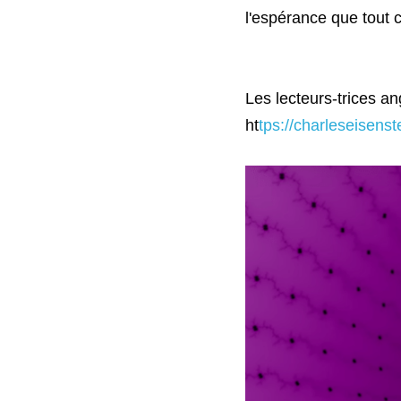
l'espérance que tout c
Les lecteurs-trices ang
h
t
tps://charleseisens