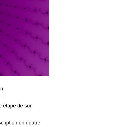
an
et un appel à votre intuition. Mais voici un signe : La stase qui nous rendait désespérés et cyniques est terminée. Cela ne signifie pas qu'il est temps de s'asseoir et d'attendre notre délivrance. C'est tout le contraire ; le moment est venu de devenir sérieux et d'agir comme si la vie en dépendait. Lors d'un accouchement, la mère fait le plus gros du travail, mais la réaction du bébé est également importante. Une naissance vivante est plus facile qu'une naissance mort-née. Cela ne signifie pas que la vie est un combat. La plupart du temps, elle ne l'est pas, ou ne doit pas l'être. Mais il y a des moments de lutte, comme la pousse à travers la terre, comme le papillon qui sort de son cocon. Bientôt, les circonstances nous pousseront hors de notre zone de confort. Une zone de confort qui, comme le ventre de la mère, a longtemps été inconfortable.
Imaginez ce que c'est que d'être un bébé dans le canal de la naissance. Vous êtes soumis à des pressions qui, de votre point de vue, sont titanesques. Le monde entier s'abat sur vous. Vous n'avez aucune idée de ce qui vous attend ; rien dans votre vie jusqu'à présent ne pouvait prédire les nouvelles expériences qui vous attendent : respirer, faire caca, téter, voir, sentir. Néanmoins, à un certain niveau, même au milieu de l'intensité, vous savez que quelque chose vous attend. Il en va de même pour la collectivité humaine.
Cette connaissance est valable même s'il n'y a aucune garantie que nous naîtrons vivants. Cette incertitude contribue à rendre le passage réel. Un nouveau-né ressent un énor