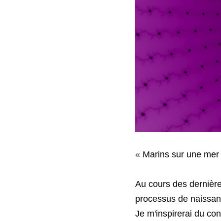
«
 Marins sur une mer 
Au cours des dernières années, le collectif humain est entré dans une nouvelle étape de son processus de naissance.
Je m'inspirerai du concept des matrices périnatales de Stanislav Grof, une description en quatre étapes de la psychodynamique de la naissance. Le premier stade est la félicité utérine. L'utérus répond à tous les besoins du fœtus, qui se développe sans limite apparente, sans lutte ni effort. Bien que divers types de stress maternel puissent affecter le fœtus, la nature fait de son mieux pour le protéger des traumatismes graves.
La phase 1 cède la place à la phase 2 lorsque le bébé grandit et se heurte aux limites de l'utérus et que les contractions commencent. Le paradis devient l'enfer lorsque la pression augmente sans qu'il y ait d'issue apparente. C'est l'enfer de l'absence de sortie. C'est une situation de plus en plus intolérable qui donne subjectivement l'impression qu'elle doit durer éternellement. C'est ce qu'est devenue l'existence. L'impuissance et le désespoir sont les caractéristiques de cette étape.
La troisième étape commence lorsque le col de l'utérus s'ouvre et que le bébé entame son voyage dans le canal de naissance. Les contractions, les pressions et les poussées s'intensifient, mais comme une destination se dessine, cette étape est normalement moins infernale que la précédente, même si elle exige toutes les ressources de la mère et de l'enfant.
L'étape 4 est l'émergence dans un nouveau monde. Il n'y a pas de retour en arrière possible. Une séparation profonde s'est produite, mais (du moins dans les pratiques d'accouchement traditionnelles) le bébé est réuni avec sa mère qui le tient au sein. Le bébé est désormais un membre de la société, et une nouvelle phase de développement commence.
Si l'on applique cette carte à la civilisation humaine, le stade 1 correspond à la longue courbe de croissance exponentielle de la société humaine qui consomme sans limite apparente les vastes ressources de Mère Nature. Même lorsque les ressources étaient épuisées à un endroit, il y avait toujours un territoire vierge, des minéraux, des forêts et des cultures à exploiter. L'expansion a consommé non seulement les ressources naturelles mais aussi la sauvagerie en nous-mêmes. C'était la colonisation des cultures du don par l'argent et les marchés, des modèles traditionnels d'organisation sociale par la loi, l