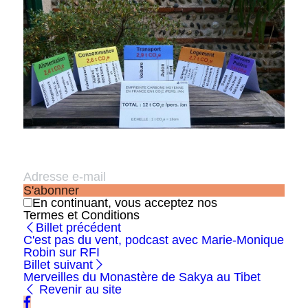
S'abonner
En continuant, vous acceptez nos
Termes et Conditions
Billet précédent
C'est pas du vent, podcast avec Marie-Monique
Robin sur RFI
Billet suivant
Merveilles du Monastère de Sakya au Tibet
Revenir au site