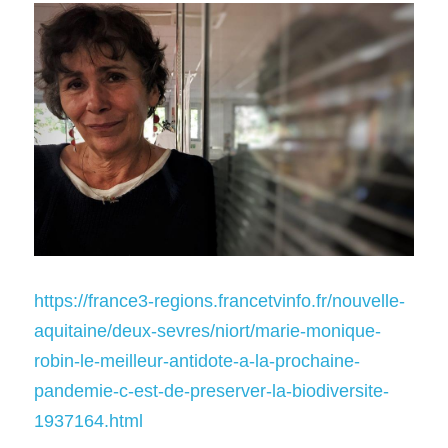
https://france3-regions.francetvinfo.fr/nouvelle-
aquitaine/deux-sevres/niort/marie-monique-
robin-le-meilleur-antidote-a-la-prochaine-
pandemie-c-est-de-preserver-la-biodiversite-
1937164.html