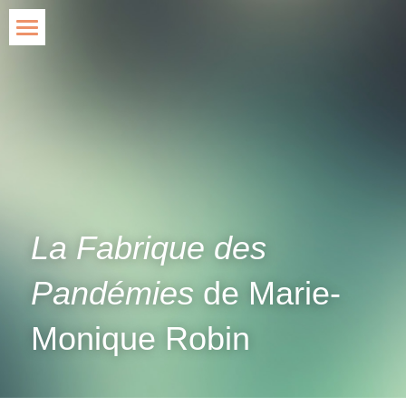
Accueil
Blog
Agir
Qui suis-je ?
Contact
La Fabrique des 
Rechercher
Pandémies
 de Marie-
Monique Robin