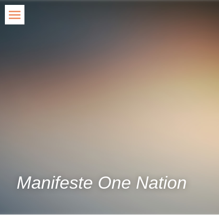
Accueil
Blog
Agir
Qui suis-je ?
Contact
Rechercher
Manifeste One Nation