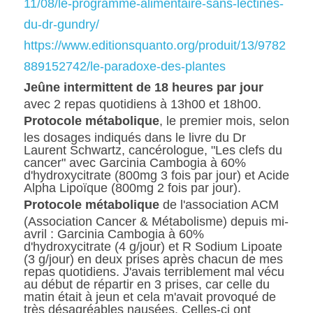
11/08/le-programme-alimentaire-sans-lectines-
du-dr-gundry/
https://www.editionsquanto.org/produit/13/9782
889152742/le-paradoxe-des-plantes
Jeûne intermittent de 18 heures par jour
avec 2 repas quotidiens à 13h00 et 18h00.
Protocole métabolique
, le premier mois, selon 
les dosages indiqués dans le livre du Dr 
Laurent Schwartz, cancérologue, "Les clefs du 
cancer" avec Garcinia Cambogia à 60% 
d'hydroxycitrate (800mg 3 fois par jour) et Acide 
Alpha Lipoïque (800mg 2 fois par jour).
Protocole métabolique
 de l'association ACM 
(Association Cancer & Métabolisme) depuis mi-
avril : Garcinia Cambogia à 60% 
d'hydroxycitrate (4 g/jour) et R Sodium Lipoate 
(3 g/jour) en deux prises après chacun de mes 
repas quotidiens. J'avais terriblement mal vécu 
au début de répartir en 3 prises, car celle du 
matin était à jeun et cela m'avait provoqué de 
très désagréables nausées. Celles-ci ont 