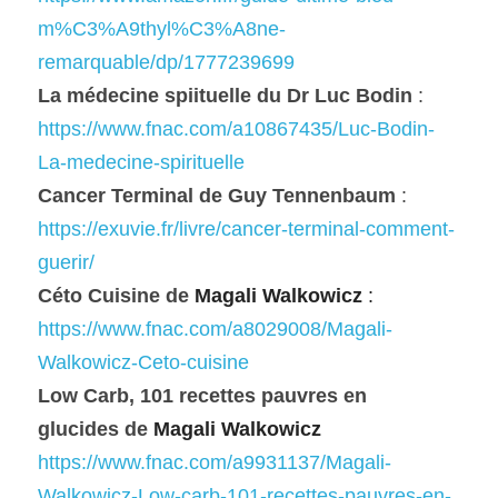
m%C3%A9thyl%C3%A8ne-
remarquable/dp/1777239699
La médecine spiituelle du Dr Luc Bodin
 :
https://www.fnac.com/a10867435/Luc-Bodin-
La-medecine-spirituelle
Cancer Terminal de Guy Tennenbaum
 :
https://exuvie.fr/livre/cancer-terminal-comment-
guerir/
Céto Cuisine de 
Magali Walkowicz
 :
https://www.fnac.com/a8029008/Magali-
Walkowicz-Ceto-cuisine
Low Carb, 101 recettes pauvres en 
glucides
de 
Magali Walkowicz
https://www.fnac.com/a9931137/Magali-
Walkowicz-Low-carb-101-recettes-pauvres-en-