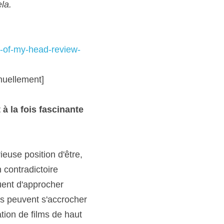
la.
t-of-my-head-review-
nuellement]
à la fois fascinante 
use position d'être, 
contradictoire 
uent d'approcher 
es peuvent s'accrocher 
ion de films de haut 