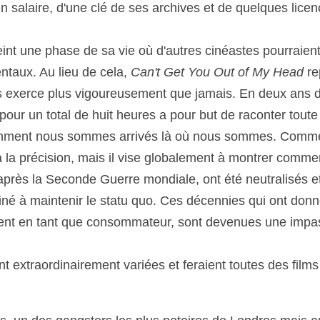
un salaire, d'une clé de ses archives et de quelques lic
teint une phase de sa vie où d'autres cinéastes pourraie
ntaux. Au lieu de cela, 
Can't Get You Out of My Head
 r
les exerce plus vigoureusement que jamais. En deux ans de
pour un total de huit heures a pour but de raconter toute l
omment nous sommes arrivés là où nous sommes. Comme 
te à la précision, mais il vise globalement à montrer com
près la Seconde Guerre mondiale, ont été neutralisés et
é à maintenir le statu quo. Ces décennies qui ont donné 
ement en tant que consommateur, sont devenues une impass
 extraordinairement variées et feraient toutes des films 