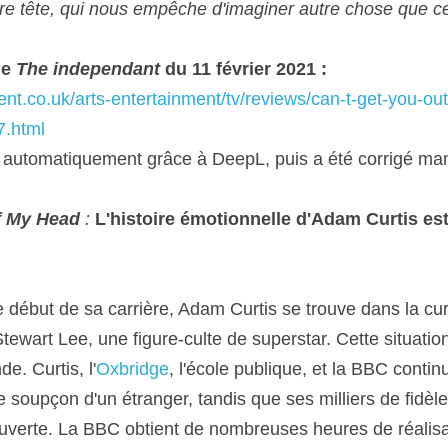
re tête, qui nous empêche d'imaginer autre chose que ce
le 
The independant
 du 11 février 2021 :
nt.co.uk/arts-entertainment/tv/reviews/can-t-get-you-ou
7.html
it automatiquement grâce à DeepL, puis a été corrigé ma
f My Head
 : 
L'histoire émotionnelle d'Adam Curtis est 
début de sa carrière, Adam Curtis se trouve dans la curie
wart Lee, une figure-culte de superstar. Cette situation 
e. Curtis, l'
Oxbridge
, l'école publique, et la BBC contin
e soupçon d'un étranger, tandis que ses milliers de fidèl
verte. La BBC obtient de nombreuses heures de réalisat