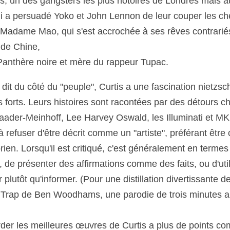
s, un des gangsters les plus notoires de Londres mais aus
qui a persuadé Yoko et John Lennon de leur couper les c
s Madame Mao, qui s'est accrochée à ses rêves contrarié
 de Chine,
 Panthère noire et mère du rappeur Tupac. 
dit du côté du "peuple", Curtis a une fascination nietzsc
forts. Leurs histoires sont racontées par des détours c
der-Meinhoff, Lee Harvey Oswald, les Illuminati et MK U
à refuser d'être décrit comme un "artiste", préférant êtr
rien. Lorsqu'il est critiqué, c'est généralement en termes j
de présenter des affirmations comme des faits, ou d'util
r plutôt qu'informer. (Pour une distillation divertissante 
 Trap de Ben Woodhams, une parodie de trois minutes au 
der les meilleures œuvres de Curtis a plus de points c