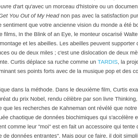
vre d'art qu'avec un morceau d'histoire ou un documentai
 Get You Out of My Head
 non pas avec la satisfaction pu
le sentiment que votre ancienne vision du monde a été 
e films, In the Blink of an Eye, le monteur oscarisé Walte
ontage et les abeilles. Les abeilles peuvent supporter q
es ou de deux miles ; c'est une dislocation de deux mètr
ante. Curtis déplace sa ruche comme un 
TARDIS
, la proj
luminant ses points forts avec de la musique pop et des c
ogique dans la méthode. Dans le deuxième film, Curtis ex
éat du prix Nobel, rendu célèbre par son livre Thinking,
ue que les recherches de Kahneman ont révélé que notre c
e chaotique de données biochimiques qui s'accélère et 
nt comme leur "moi" est en fait un accessoire qui tente 
de données entrantes". Mais pour ce faire, il doit simplif