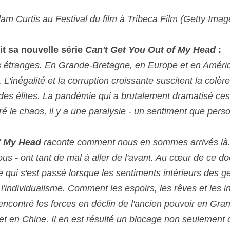
am Curtis au Festival du film à Tribeca Film (Getty Imag
t sa nouvelle série 
Can't Get You Out of My Head 
:
 étranges. En Grande-Bretagne, en Europe et en Amériqu
 L'inégalité et la corruption croissante suscitent la colèr
 des élites. La pandémie qui a brutalement dramatisé ces 
ré le chaos, il y a une paralysie - un sentiment que per
f My Head
 raconte comment nous en sommes arrivés là. 
ous - ont tant de mal à aller de l'avant. Au cœur de ce d
ce qui s'est passé lorsque les sentiments intérieurs des g
l'individualisme. Comment les espoirs, les rêves et les in
rencontré les forces en déclin de l'ancien pouvoir en Gra
t en Chine. Il en est résulté un blocage non seulement d