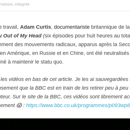
histoire,
intégrité
travail, 
Adam Curtis
, 
documentariste
 britannique de la
u Out of My Head
 (
six épisodes pour huit heures au total)
mment des mouvements radicaux, apparus après la Seco
n Amérique, en Russie et en Chine, ont été neutralisés 
né à maintenir le statu quo.
 les vidéos en bas de cet article. Je les ai sauvegardée
sement que la BBC est en train de les retirer peu à peu
uteur. Sur le site de la BBC, ces vidéos sont librement a
uement 😱 : 
https://www.bbc.co.uk/programmes/p093wp