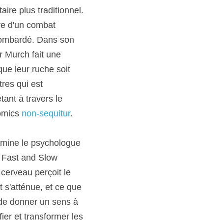
re plus traditionnel. 
re d'un combat 
bombardé. Dans son 
r Murch fait une 
ue leur ruche soit 
es qui est 
etant à travers le 
omics 
non-sequitur
.
amine le psychologue 
 Fast and Slow 
erveau perçoit le 
s'atténue, et ce que 
de donner un sens à 
ier et transformer les 