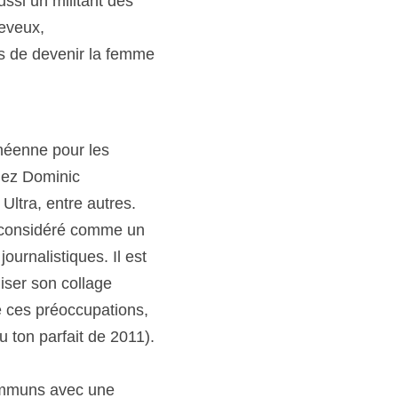
si un militant des 
heveux,
s de devenir la femme 
héenne pour les 
hez Dominic 
ltra, entre autres.
e considéré comme un 
ournalistiques. Il est 
iser son collage 
de ces préoccupations, 
ton parfait de 2011).
ommuns avec une 