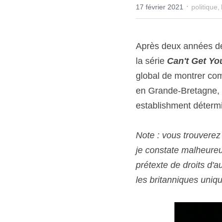
·
17 février 2021
politique,
Après deux années de 
la série 
Can't Get Yo
global de montrer co
en Grande-Bretagne, e
establishment détermi
Note : vous trouverez
je constate malheureu
prétexte de droits d'a
les britanniques uniq